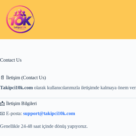
Skip
to
content
Contact Us
📄 İletişim (Contact Us)
Takipci10k.com
olarak kullanıcılarımızla iletişimde kalmaya önem veriy
📩 İletişim Bilgileri
📧 E-posta:
support@takipci10k.com
Genellikle 24-48 saat içinde dönüş yapıyoruz.