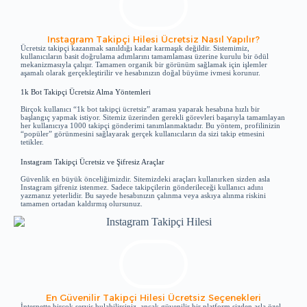
Instagram Takipçi Hilesi Ücretsiz Nasıl Yapılır?
Ücretsiz takipçi kazanmak sanıldığı kadar karmaşık değildir. Sistemimiz,
kullanıcıların basit doğrulama adımlarını tamamlaması üzerine kurulu bir ödül
mekanizmasıyla çalışır. Tamamen organik bir görünüm sağlamak için işlemler
aşamalı olarak gerçekleştirilir ve hesabınızın doğal büyüme ivmesi korunur.
1k Bot Takipçi Ücretsiz Alma Yöntemleri
Birçok kullanıcı “1k bot takipçi ücretsiz” araması yaparak hesabına hızlı bir
başlangıç yapmak istiyor. Sitemiz üzerinden gerekli görevleri başarıyla tamamlayan
her kullanıcıya 1000 takipçi gönderimi tanımlanmaktadır. Bu yöntem, profilinizin
“popüler” görünmesini sağlayarak gerçek kullanıcıların da sizi takip etmesini
tetikler.
Instagram Takipçi Ücretsiz ve Şifresiz Araçlar
Güvenlik en büyük önceliğimizdir. Sitemizdeki araçları kullanırken sizden asla
Instagram şifreniz istenmez. Sadece takipçilerin gönderileceği kullanıcı adını
yazmanız yeterlidir. Bu sayede hesabınızın çalınma veya askıya alınma riskini
tamamen ortadan kaldırmış olursunuz.
En Güvenilir Takipçi Hilesi Ücretsiz Seçenekleri
İnternette birçok servis bulabilirsiniz, ancak güvenilir bir platform sizden asla özel