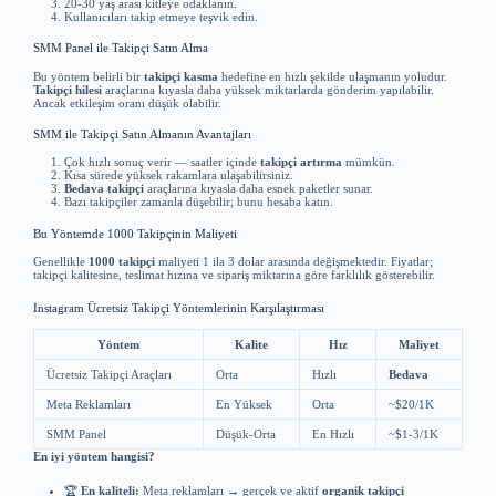
20-30 yaş arası kitleye odaklanın.
Kullanıcıları takip etmeye teşvik edin.
SMM Panel ile Takipçi Satın Alma
Bu yöntem belirli bir
takipçi kasma
hedefine en hızlı şekilde ulaşmanın yoludur.
Takipçi hilesi
araçlarına kıyasla daha yüksek miktarlarda gönderim yapılabilir.
Ancak etkileşim oranı düşük olabilir.
SMM ile Takipçi Satın Almanın Avantajları
Çok hızlı sonuç verir — saatler içinde
takipçi artırma
mümkün.
Kısa sürede yüksek rakamlara ulaşabilirsiniz.
Bedava takipçi
araçlarına kıyasla daha esnek paketler sunar.
Bazı takipçiler zamanla düşebilir; bunu hesaba katın.
Bu Yöntemde 1000 Takipçinin Maliyeti
Genellikle
1000 takipçi
maliyeti 1 ila 3 dolar arasında değişmektedir. Fiyatlar;
takipçi kalitesine, teslimat hızına ve sipariş miktarına göre farklılık gösterebilir.
Instagram Ücretsiz Takipçi Yöntemlerinin Karşılaştırması
Yöntem
Kalite
Hız
Maliyet
Ücretsiz Takipçi Araçları
Orta
Hızlı
Bedava
Meta Reklamları
En Yüksek
Orta
~$20/1K
SMM Panel
Düşük-Orta
En Hızlı
~$1-3/1K
En iyi yöntem hangisi?
🏆
En kaliteli:
Meta reklamları → gerçek ve aktif
organik takipçi