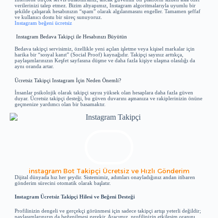
verilerinizi talep etmez. Bizim altyapımız, Instagram algoritmalarıyla uyumlu bir
şekilde çalışarak hesabınızın “spam” olarak algılanmasını engeller. Tamamen şeffaf
ve kullanıcı dostu bir süreç sunuyoruz.
Instagram beğeni ücretsiz
Instagram Bedava Takipçi ile Hesabınızı Büyütün
Bedava takipçi servisimiz, özellikle yeni açılan işletme veya kişisel markalar için
harika bir “sosyal kanıt” (Social Proof) kaynağıdır. Takipçi sayınız arttıkça,
paylaşımlarınızın Keşfet sayfasına düşme ve daha fazla kişiye ulaşma olasılığı da
aynı oranda artar.
Ücretsiz Takipçi Instagram İçin Neden Önemli?
İnsanlar psikolojik olarak takipçi sayısı yüksek olan hesaplara daha fazla güven
duyar. Ücretsiz takipçi desteği, bu güven duvarını aşmanıza ve rakiplerinizin önüne
geçmenize yardımcı olan bir basamaktır.
instagram Bot Takipçi Ücretsiz ve Hızlı Gönderim
Dijital dünyada hız her şeydir. Sistemimiz, adımları onayladığınız andan itibaren
gönderim sürecini otomatik olarak başlatır.
Instagram Ücretsiz Takipçi Hilesi ve Beğeni Desteği
Profilinizin dengeli ve gerçekçi görünmesi için sadece takipçi artışı yeterli değildir;
paylaşımlarınızın da beğenilmesi gerekir. Aracımız, profilinizin etkileşim oranını