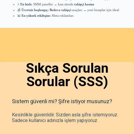
⚡
En hızlı:
SMM paneller → kısa sürede
takipçi kasma
💰
Ücretsiz başlangıç:
Bedava takipçi
araçları → yeni hesaplar için ideal
📊
En yüksek etkileşim:
Meta reklamları
Sıkça Sorulan
Sorular (SSS)
Sistem güvenli mi? Şifre istiyor musunuz?
Kesinlikle güvenlidir. Sizden asla şifre istemiyoruz.
Sadece kullanıcı adınızla işlem yapıyoruz.