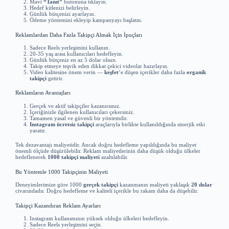
Mavi
“Tanıt”
butonuna tıklayın.
Hedef kitlenizi belirleyin.
Günlük bütçenizi ayarlayın.
Ödeme yöntemini ekleyip kampanyayı başlatın.
Reklamlardan Daha Fazla Takipçi Almak İçin İpuçları
Sadece Reels yerleşimini kullanın.
20-35 yaş arası kullanıcıları hedefleyin.
Günlük bütçeniz en az 5 dolar olsun.
Takip etmeye teşvik eden dikkat çekici videolar hazırlayın.
Video kalitesine önem verin —
keşfet
‘e düşen içerikler daha fazla
organik
takipçi
getirir.
Reklamların Avantajları
Gerçek ve aktif takipçiler kazanırsınız.
İçeriğinizle ilgilenen kullanıcıları çekersiniz.
Tamamen yasal ve güvenli bir yöntemdir.
Instagram ücretsiz takipçi
araçlarıyla birlikte kullanıldığında sinerjik etki
yaratır.
Tek dezavantajı maliyetidir. Ancak doğru hedefleme yapıldığında bu maliyet
önemli ölçüde düşürülebilir. Reklam maliyetlerinin daha düşük olduğu ülkeler
hedeflenerek
1000 takipçi maliyeti
azaltılabilir.
Bu Yöntemle 1000 Takipçinin Maliyeti
Deneyimlerimize göre 1000
gerçek takipçi
kazanmanın maliyeti yaklaşık
20 dolar
civarındadır. Doğru hedefleme ve kaliteli içerikle bu rakam daha da düşebilir.
Takipçi Kazandıran Reklam Ayarları
Instagram kullanımının yüksek olduğu ülkeleri hedefleyin.
Sadece Reels yerleşimini seçin.