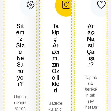
Sit
Ta
Ar
em
kip
aç
iz
çi
Na
Siz
Ar
sıl
e
acı
Ça
Ne
mı
lışı
Su
zın
r?
nu
Öz
yo
elli
Yapma
r?
kle
nız
gereke
ri
n tek
Hesabı
şey
nız için
Sadece
Instagr
%100
kullanıcı