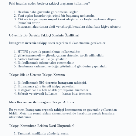
Peki insanlar neden
bedava takipçi
araçlarını kullanıyor?
Hesabın daha güvenilir görünmesini sağlar.
Yeni açılan hesaplar için güçlü bir başlangıç noktasıdır.
Yüksek takipçi sayısı
sosyal kanıt
oluşturur ve
keşfet
sayfasına düşme
ihtimalini artırır.
Instagram algoritması aktif ve takipçili hesapları daha fazla kişiye gösterir.
Güvenilir Bir Ücretsiz Takipçi Sitesinin Özellikleri
Instagram ücretsiz takipçi
sitesi seçerken dikkat etmeniz gerekenler:
HTTPS güvenlik protokolünü kullanmalıdır.
Şifre istememeli
— şifresiz çalışan sistemler tercih edilmelidir.
Sadece kullanıcı adı ile çalışmalıdır.
İlk kullanımda ödeme talep etmemelidir.
Hesabınıza kademeli ve doğal görünümlü gönderim yapmalıdır.
Takipci10k ile Ücretsiz Takipçi Kazanın
İlk kullanımda
500 ücretsiz Instagram takipçisi
.
İhtiyacınıza göre ücretli takipçi paketleri.
Instagram ve TikTok odaklı profesyonel hizmetler.
Şifresiz
ve güvenli kullanım — hassas bilgi istenmez.
Meta Reklamları ile Instagram Takipçi Artırma
Bu yöntem
Instagram organik takipçi
kazanmanın en güvenilir yollarından
biridir. Meta’nın resmi reklam sistemi sayesinde hesabınızı gerçek insanlara
ulaştırabilirsiniz.
Takipçi Kazandıran Reklam Nasıl Oluşturulur?
Tanıtmak istediğiniz gönderiyi seçin.