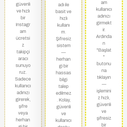
am
güvenli
adı ile
kullanıcı
ve hızlı
basit ve
adınızı
bir
hızlı
girmekt
Instagr
kullanı
ir.
am
m.
Ardında
ücretsi
Şifresiz
n
z
sistem
"Başlat
takipçi
—
"
aracı
herhan
butonu
sunuyo
gi bir
na
ruz.
hassas
tıklayın
Sadece
bilgi
—
kullanıcı
talep
işlemini
adınızı
edilmez
z hızlı,
girerek,
. Kolay,
güvenli
şifre
güvenli
ve
veya
ve
şifresiz
herhan
kullanıcı
bir
gi bir